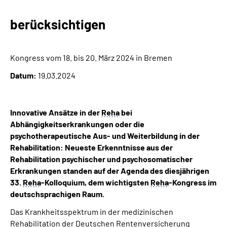
berücksichtigen
Suche
Language
Kongress vom 18. bis 20. März 2024 in Bremen
Datum:
19.03.2024
Inhalte in Gebärdensprache (DGS)
Leichte Sprache
Innovative Ansätze in der
Reha
bei
Abhängigkeitserkrankungen oder die
psychotherapeutische Aus- und Weiterbildung in der
Rehabilitation: Neueste Erkenntnisse aus der
Mein Kundenportal
Rehabilitation psychischer und psychosomatischer
Erkrankungen standen auf der Agenda des diesjährigen
33.
Reha
-Kolloquium, dem wichtigsten
Reha
-Kongress im
deutschsprachigen Raum.
Das Krankheitsspektrum in der medizinischen
Rehabilitation der Deutschen Rentenversicherung