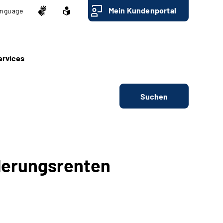
Mein Kundenportal
nguage
ervices
Suchen
derungsrenten