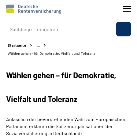
Prävention
Startseite
…
Reha
Wählen gehen – für Demokratie, Vielfalt und Toleranz
Rente
Wählen gehen – für Demokratie,
Beratung & Kontakt
Vielfalt und Toleranz
Experten
Über uns & Presse
Anlässlich der bevorstehenden Wahl zum Europäischen
Parlament erklären die Spitzen­organisationen der
Sozialversicherung in Deutschland:
Online-Services