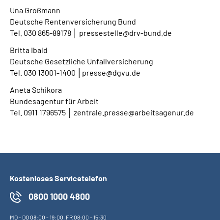
Una Großmann
Deutsche Rentenversicherung Bund
Tel. 030 865-89178 │ pressestelle@drv-bund.de
Britta Ibald
Deutsche Gesetzliche Unfallversicherung
Tel. 030 13001-1400 │presse@dgvu.de
Aneta Schikora
Bundesagentur für Arbeit
Tel. 0911 1796575 │ zentrale.presse@arbeitsagenur.de
Kostenloses Servicetelefon
0800 1000 4800
MO
-
DO
08:00 - 19:00,
FR
08:00 - 15:30