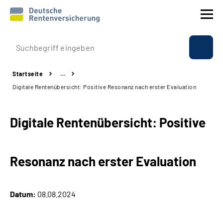
Prävention
Startseite
…
Reha
Digitale Rentenübersicht: Positive Resonanz nach erster Evaluation
Rente
Digitale Rentenübersicht: Positive
Beratung & Kontakt
Resonanz nach erster Evaluation
Experten
Über uns & Presse
Datum:
08.08.2024
Online-Services