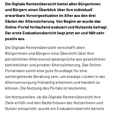
Die Digitale Rentenübersicht bietet allen Bürgerinnen
und Bürgern einen Überblick über ihre individuell
Suche
erwartbare Vorsorgesituation im Alter aus den drei
Säulen der Alterssicherung. Von Beginn an wurde das
Language
Online-Portal fortlaufend evaluiert und Nutzende befragt.
Der erste Evaluationsbericht liegt jetzt vor und fällt sehr
positiv aus.
Inhalte in Gebärdensprache (DGS)
Die Digitale Rentenübersicht verschafft allen
Leichte Sprache
Bürgerinnen und Bürgern eine Übersicht über ihre
persönlichen Altersvorsorgeansprüche aus gesetzlicher,
betrieblicher und privater Alterssicherung. Das Online-
Portal kann somit eine gute Grundlage für eine
Mein Kundenportal
weitergehende Beratung sein, um etwaige Lücken in der
Altersversorgung frühzeitig erkennen und handeln zu
können. Die Nutzung des Portals ist kostenlos.
Um festzustellen, ob die Digitale Rentenübersicht ihre
Ziele erfüllt und den Bedürfnissen der Nutzerinnen und
Nutzer entspricht, wurde ein Evaluationsbericht bereits