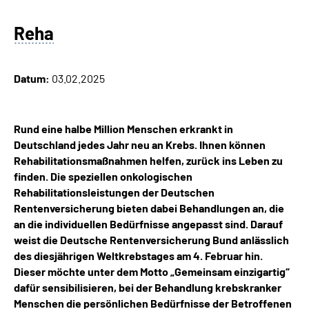
Reha
Suche
Language
Datum:
03.02.2025
Inhalte in Gebärdensprache (DGS)
Rund eine halbe Million Menschen erkrankt in
Leichte Sprache
Deutschland jedes Jahr neu an Krebs. Ihnen können
Rehabilitationsmaßnahmen helfen, zurück ins Leben zu
finden. Die speziellen onkologischen
Rehabilitationsleistungen der Deutschen
Mein Kundenportal
Rentenversicherung bieten dabei Behandlungen an, die
an die individuellen Bedürfnisse angepasst sind. Darauf
weist die Deutsche Rentenversicherung Bund anlässlich
des diesjährigen Weltkrebstages am 4. Februar hin.
Dieser möchte unter dem Motto „Gemeinsam einzigartig“
dafür sensibilisieren, bei der Behandlung krebskranker
Menschen die persönlichen Bedürfnisse der Betroffenen