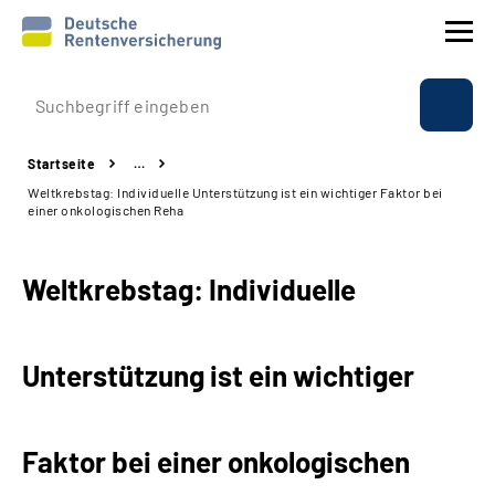
Prävention
Startseite
…
Reha
Weltkrebstag: Individuelle Unterstützung ist ein wichtiger Faktor bei
einer onkologischen Reha
Rente
Weltkrebstag: Individuelle
Beratung & Kontakt
Experten
Unterstützung ist ein wichtiger
Über uns & Presse
Faktor bei einer onkologischen
Online-Services