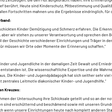
tief berührt. Heute sind Kinderschutz, Mitbestimmung und Qualit
en Fortschritten mahnen uns die Ergebnisse eindringlich, für 
erband:
rschickten Kinder Demütigung und Schmerz erfahren. Die Erkenn
, aber wir stehen zu unserer Verantwortung und sprechen den B
der Geschichte verschiedener Einrichtungen und Träger in der 
für müssen wir Orte oder Momente der Erinnerung schaffen.“
:
nder und Jugendliche in der damaligen Zeit Gewalt und Erniedrig
n entstanden ist. Die wissenschaftliche Expertise und die Wahrn
aus. Die Kinder- und Jugendpädagogik hat sich seither sehr viel 
t zentrales Leitmotiv diakonischer Kinder- und Jugendhilfe.“
ten Kreuzes:
ahmen der Untersuchung ihre Schicksale geteilt und so an der 
gen sind erschütternd und beschämend sowie mit unseren Grund
Auch wenn unsere Einrichtungen heute nach komplett anderen St