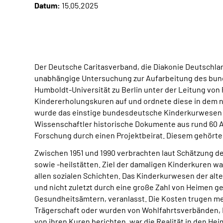
Datum:
15.05.2025
Der Deutsche Caritasverband, die Diakonie Deutschl
unabhängige Untersuchung zur Aufarbeitung des bund
Humboldt-Universität zu Berlin unter der Leitung von
Kindererholungskuren auf und ordnete diese in dem nu
wurde das einstige bundesdeutsche Kinderkurwesen 
Wissenschaftler historische Dokumente aus rund 60 Ar
Forschung durch einen Projektbeirat. Diesem gehörten
Zwischen 1951 und 1990 verbrachten laut Schätzung de
sowie -heilstätten. Ziel der damaligen Kinderkuren wa
allen sozialen Schichten. Das Kinderkurwesen der al
und nicht zuletzt durch eine große Zahl von Heimen g
Gesundheitsämtern, veranlasst. Die Kosten trugen m
Trägerschaft oder wurden von Wohlfahrtsverbänden, 
von ihren Kuren berichten, war die Realität in den He