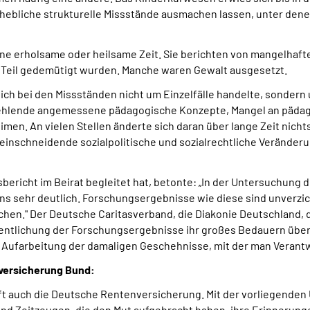
bliche strukturelle Missstände ausmachen lassen, unter denen z
eine erholsame oder heilsame Zeit. Sie berichten von mangelha
m Teil gedemütigt wurden. Manche waren Gewalt ausgesetzt.
ch bei den Missständen nicht um Einzelfälle handelte, sondern 
 fehlende angemessene pädagogische Konzepte, Mangel an päda
imen. An vielen Stellen änderte sich daran über lange Zeit nic
 einschneidende sozialpolitische und sozialrechtliche Verände
sbericht im Beirat begleitet hat, betonte: „In der Untersuchung 
sehr deutlich. Forschungsergebnisse wie diese sind unverzich
ichen." Der Deutsche Caritasverband, die Diakonie Deutschland,
entlichung der Forschungsergebnisse ihr großes Bedauern über 
zur Aufarbeitung der damaligen Geschehnisse, mit der man Vera
versicherung Bund:
fft auch die Deutsche Rentenversicherung. Mit der vorliegende
und Zeitzeugen, die den Mut aufgebracht haben, ihre Erinnerunge