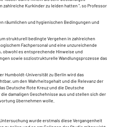
ahlreiche Kurkinder zu leiden hatten ", so Professor
ften räumlichen und hygienischen Bedingungen und
um strukturell bedingte Vergehen in zahlreichen
gogischem Fachpersonal und eine unzureichende
hts, obwohl es entsprechende Hinweise und
rungen sowie soziostrukturelle Wandlungsprozesse das
der Humboldt-Universität zu Berlin wird das
tbar, um den Wahrheitsgehalt und die Relevanz der
 das Deutsche Rote Kreuz und die Deutsche
die damaligen Geschehnisse aus und stellen sich der
ntwortung übernehmen wolle.
n Untersuchung wurde erstmals diese Vergangenheit
n zu teilen und so am Gelingen der Studie mitgewirkt