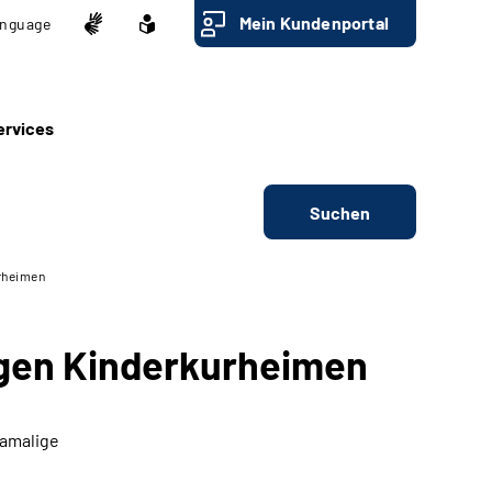
Mein Kundenportal
nguage
ervices
Suchen
rheimen
igen Kinderkurheimen
damalige