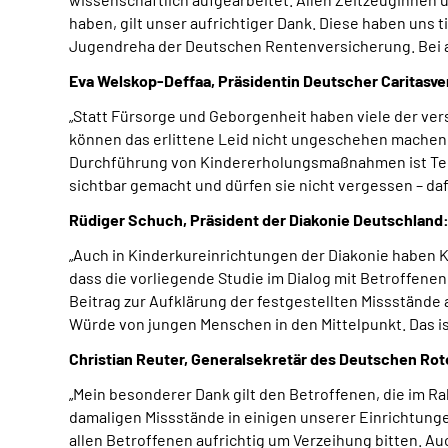
haben, gilt unser aufrichtiger Dank. Diese haben uns 
Jugendreha der Deutschen Rentenversicherung. Bei all
Eva Welskop-Deffaa, Präsidentin Deutscher Caritasv
„Statt Fürsorge und Geborgenheit haben viele der ve
können das erlittene Leid nicht ungeschehen machen
Durchführung von Kindererholungsmaßnahmen ist Teil 
sichtbar gemacht und dürfen sie nicht vergessen – da
Rüdiger Schuch, Präsident der Diakonie Deutschland
„Auch in Kinderkureinrichtungen der Diakonie haben Ki
dass die vorliegende Studie im Dialog mit Betroffene
Beitrag zur Aufklärung der festgestellten Missstände 
Würde von jungen Menschen in den Mittelpunkt. Das is
Christian Reuter, Generalsekretär des Deutschen Ro
„Mein besonderer Dank gilt den Betroffenen, die im R
damaligen Missstände in einigen unserer Einrichtun
allen Betroffenen aufrichtig um Verzeihung bitten. 