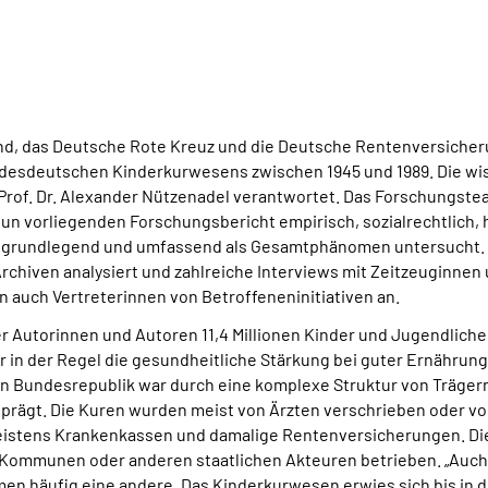
and, das Deutsche Rote Kreuz und die Deutsche Rentenversiche
esdeutschen Kinderkurwesens zwischen 1945 und 1989. Die wis
 Prof. Dr. Alexander Nützenadel verantwortet. Das Forschungst
n vorliegenden Forschungsbericht empirisch, sozialrechtlich, h
grundlegend und umfassend als Gesamtphänomen untersucht. D
chiven analysiert und zahlreiche Interviews mit Zeitzeuginnen 
 auch Vertreterinnen von Betroffeneninitiativen an.
r Autorinnen und Autoren 11,4 Millionen Kinder und Jugendlich
r in der Regel die gesundheitliche Stärkung bei guter Ernährung
ten Bundesrepublik war durch eine komplexe Struktur von Träge
eprägt. Die Kuren wurden meist von Ärzten verschrieben oder vo
eistens Krankenkassen und damalige Rentenversicherungen. Die
Kommunen oder anderen staatlichen Akteuren betrieben. „Auch 
imen häufig eine andere. Das Kinderkurwesen erwies sich bis in d