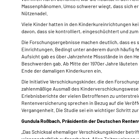
Massenphänomen. Umso schwerer wiegt, dass sich erhe
Nützenadel.
Viele Kinder hatten in den Kinderkureinrichtungen k
davon, dass sie kontrolliert, eingeschüchtert und zu
Die Forschungsergebnisse machen deutlich, dass es si
Einrichtungen. Bedingt unter anderem durch häufig
Aufsicht gab es über Jahrzehnte Missstände in den He
Beschwerden gab. Ab Mitte der 1970er Jahre läuteten
Ende der damaligen Kinderkuren ein.
Die Initiative Verschickungskinder, die den Forschung
zahlenmäßige Ausmaß des Kinderverschickungswesens 
Erlebnisberichte der vielen Betroffenen zu unterstre
Rentenversicherung sprechen in Bezug auf die Veröff
Vergangenheit. Die Studie sei ein wichtiger Schritt 
Gundula Roßbach, Präsidentin der Deutschen Renten
„Das Schicksal ehemaliger Verschickungskinder betri
wissenschaftlich aufgearbeitet. Allen Zeitzeuginnen 