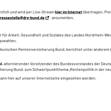
ntlich und wird per Live-Stream
hier im Internet
übertragen. Pre
ressestelle@drv-bund.de
anzumelden.
er für Arbeit, Gesundheit und Soziales des Landes Nordrhein-We
gswahlen,
Deutschen Rentenversicherung Bund, berichtet unter anderem üb
el
, alternierender Vorsitzender des Bundesvorstandes der De
cherung Bund, zum Schwertpunktthema „Rentenpolitik in der neu
ann hier auf unserer Internetseite eingesehen werden.