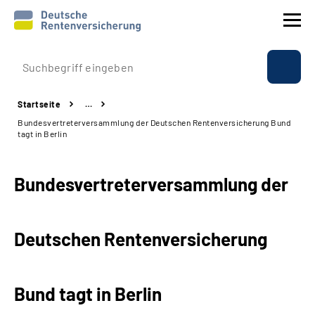
Prävention
Startseite
…
Reha
Bundesvertreterversammlung der Deutschen Rentenversicherung Bund
tagt in Berlin
Rente
Bundesvertreterversammlung der
Beratung & Kontakt
Experten
Deutschen Rentenversicherung
Über uns & Presse
Bund tagt in Berlin
Online-Services