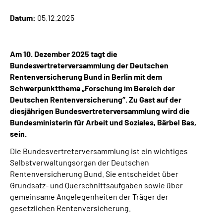
Datum:
05.12.2025
Suche
Language
Am 10. Dezember 2025 tagt die
Bundesvertreterversammlung der Deutschen
Rentenversicherung Bund in Berlin mit dem
Inhalte in Gebärdensprache (DGS)
Schwerpunktthema „Forschung im Bereich der
Deutschen Rentenversicherung“. Zu Gast auf der
Leichte Sprache
diesjährigen Bundesvertreterversammlung wird die
Bundesministerin für Arbeit und Soziales, Bärbel Bas,
sein.
Mein Kundenportal
Die Bundesvertreterversammlung ist ein wichtiges
Selbstverwaltungsorgan der Deutschen
Rentenversicherung Bund. Sie entscheidet über
Grundsatz- und Querschnittsaufgaben sowie über
gemeinsame Angelegenheiten der Träger der
gesetzlichen Rentenversicherung.