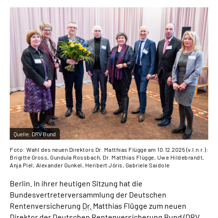
Suche
Language
Inhalte in Gebärdensprache (DGS)
Leichte Sprache
Quelle:
DRV Bund
Mein Kundenportal
Foto: Wahl des neuen Direktors Dr. Matthias Flügge am 10.12.2025 (v.l.n.r.):
Brigitte Gross, Gundula Rossbach, Dr. Matthias Flügge, Uwe Hildebrandt,
Anja Piel, Alexander Gunkel, Heribert Jöris, Gabriele Saidole
Berlin. In ihrer heutigen Sitzung hat die
Bundesvertreterversammlung der Deutschen
Rentenversicherung
Dr.
Matthias Flügge zum neuen
Direktor der Deutschen Rentenversicherung Bund (
DRV