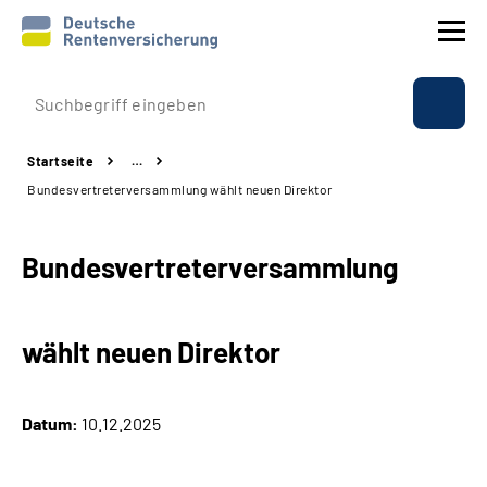
Prävention
Startseite
…
Reha
Bundesvertreterversammlung wählt neuen Direktor
Rente
Bundesvertreterversammlung
Beratung & Kontakt
wählt neuen Direktor
Experten
Über uns & Presse
Datum:
10.12.2025
Online-Services