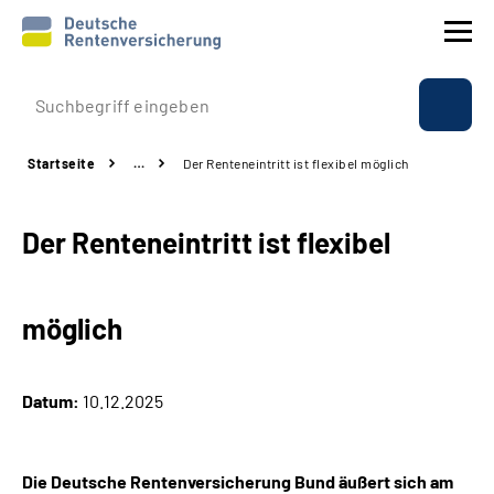
Prävention
Startseite
…
Der Renteneintritt ist flexibel möglich
Reha
Der Renteneintritt ist flexibel
Rente
Beratung & Kontakt
möglich
Experten
Datum:
10.12.2025
Über uns & Presse
Die Deutsche Rentenversicherung Bund äußert sich am
Online-Services