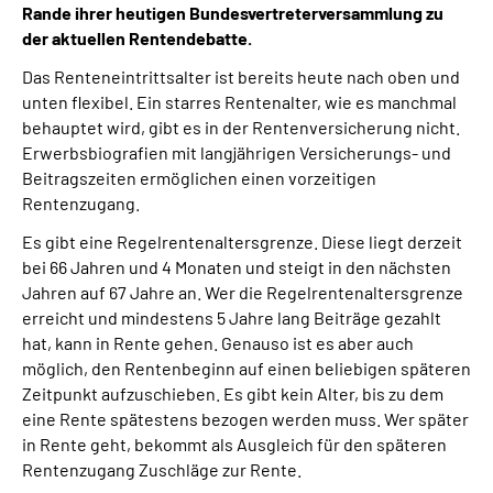
Rande ihrer heutigen Bundesvertreterversammlung zu
der aktuellen Rentendebatte.
Suche
Das Renteneintrittsalter ist bereits heute nach oben und
unten flexibel.
Ein starres Rentenalter, wie es manchmal
Language
behauptet wird, gibt es in der Rentenversicherung nicht.
Erwerbsbiografien mit langjährigen Versicherungs- und
Inhalte in Gebärdensprache (DGS)
Beitragszeiten ermöglichen einen vorzeitigen
Rentenzugang.
Leichte Sprache
Es gibt eine Regelrentenaltersgrenze. Diese liegt derzeit
bei 66 Jahren und 4 Monaten und steigt in den nächsten
Jahren auf 67 Jahre an. Wer die Regelrentenaltersgrenze
erreicht und mindestens 5 Jahre lang Beiträge gezahlt
Mein Kundenportal
hat, kann in Rente gehen. Genauso ist es aber auch
möglich, den Rentenbeginn auf einen beliebigen späteren
Zeitpunkt aufzuschieben. Es gibt kein Alter, bis zu dem
eine Rente spätestens bezogen werden muss. Wer später
in Rente geht, bekommt als Ausgleich für den späteren
Rentenzugang Zuschläge zur Rente.