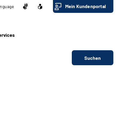
Mein Kundenportal
nguage
ervices
Suchen