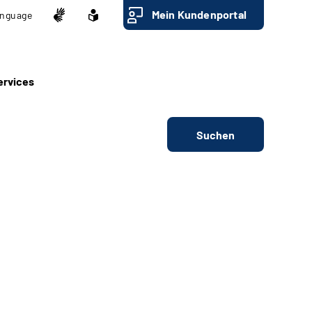
Mein Kundenportal
nguage
ervices
Suchen