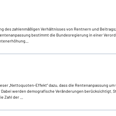
ung des zahlenmäßigen Verhältnisses von Rentnern und Beitragsz
 Rentenanpassung bestimmt die Bundesregierung in einer Veror
ntenerhöhung...
ieser „Nettoquoten-Effekt“ dazu, dass die Rentenanpassung um 
r
Dabei werden demografische Veränderungen berücksichtigt. Ste
e Zahl der ...