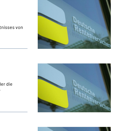
tnisses von
er die
r