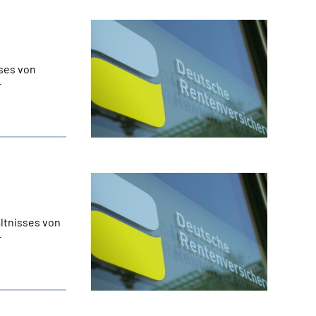
ses von
r
ltnisses von
r