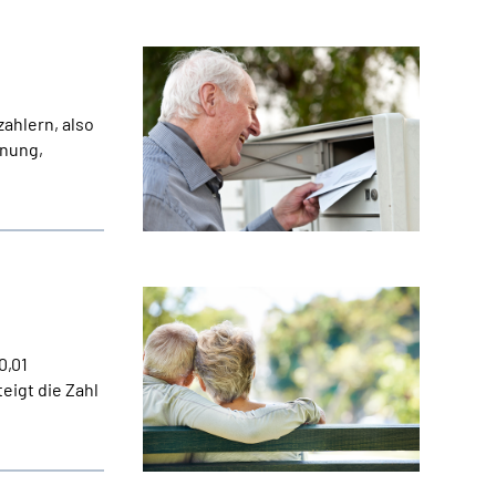
ahlern, also
dnung,
0,01
igt die Zahl