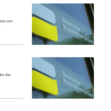
ses von
r
er die
r