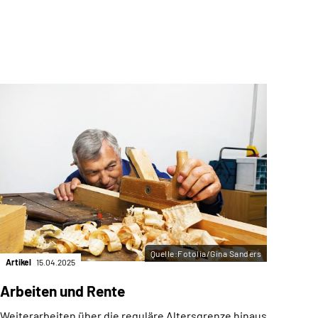
Quelle:Fotolia/Gina Sanders
Artikel
15.04.2025
Artik
Arbeiten und Rente
Von
Weiterarbeiten über die reguläre Altersgrenze hinaus
Zahl