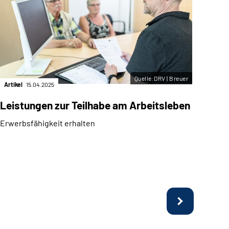
Quelle:DRV | Breuer
Artikel
15.04.2025
Artik
Leistungen zur Teilhabe am Arbeitsleben
Kon
(sel
Erwerbsfähigkeit erhalten
Aust