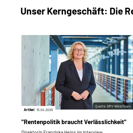
Unser Kerngeschäft: Die R
Quelle:DRV Westfalen
Artikel
15.04.2025
"Rentenpolitik braucht Verlässlichkeit"
Direktorin Franziska Heins im Interview