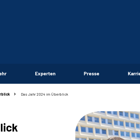
ehr
Experten
Presse
Karri
rblick
Das Jahr 2024 im Überblick
lick