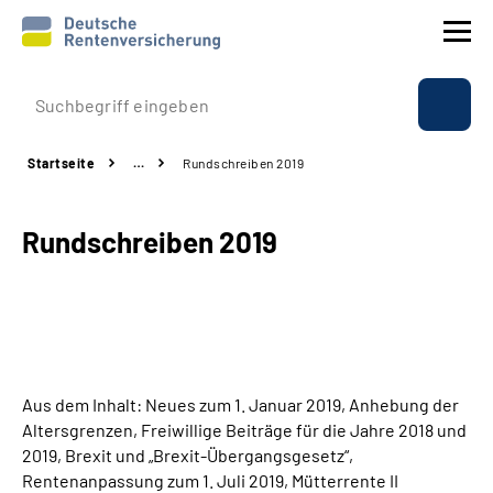
Prävention
Startseite
…
Rundschreiben 2019
Reha
Rundschreiben 2019
Rente
Beratung & Kontakt
Experten
Aus dem Inhalt: Neues zum 1. Januar 2019, Anhebung der
Über uns & Presse
Altersgrenzen, Freiwillige Beiträge für die Jahre 2018 und
2019, Brexit und „Brexit-Übergangsgesetz“,
Rentenanpassung zum 1. Juli 2019, Mütterrente II
Online-Services