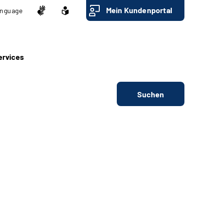
Mein Kundenportal
nguage
ervices
Suchen