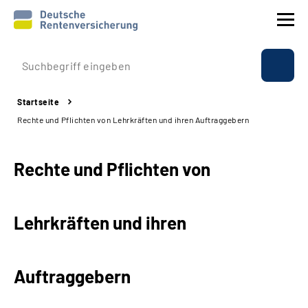
Prävention
Startseite
Reha
Rechte und Pflichten von Lehrkräften und ihren Auftraggebern
Rente
Rechte und Pflichten von
Beratung & Kontakt
Lehrkräften und ihren
Experten
Über uns & Presse
Auftraggebern
Online-Services