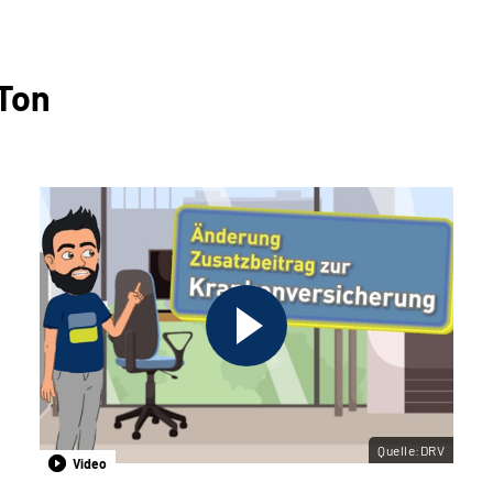
 Ton
Quelle:DRV
Video