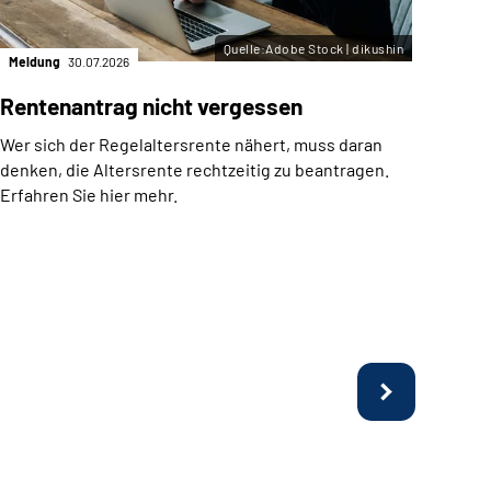
Quelle:Adobe Stock | dikushin
Meldung
30.07.2026
Meld
Rentenantrag nicht vergessen
Arb
Fer
Wer sich der Regelaltersrente nähert, muss daran
befr
denken, die Altersrente rechtzeitig zu beantragen.
Erfahren Sie hier mehr.
Möch
Tasc
Kurzz