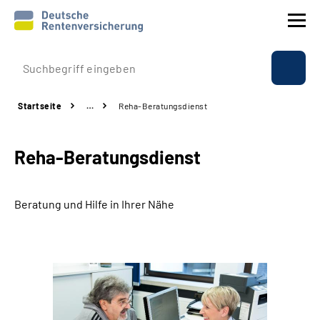
Prävention
Startseite
…
Reha-Beratungsdienst
Reha
Reha-Beratungsdienst
Rente
Beratung & Kontakt
Beratung und Hilfe in Ihrer Nähe
Experten
Über uns & Presse
Online-Services