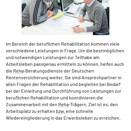
Suche
Language
Im Bereich der beruflichen Rehabilitation kommen viele
Inhalte in Gebärdensprache (DGS)
verschiedene Leistungen in Frage. Um die bestmöglichen
und notwendigen Leistungen zur Teilhabe am
Leichte Sprache
Arbeitsleben passgenau ermitteln zu können, helfen auch
die
Reha
-Beratungsdienste der Deutschen
Rentenversicherung weiter. Sie sind Ansprechpartner in
allen Fragen der Rehabilitation und begleiten bei Bedarf
Mein Kundenportal
bei der Einleitung und Durchführung von Leistungen zur
beruflichen Rehabilitation und koordinieren die
Zusammenarbeit mit den
Reha
-Trägern. Ziel ist es, den
Arbeitsplatz zu erhalten
bzw.
eine schnelle
Wiedereingliederung in das Erwerbsleben zu erreichen.