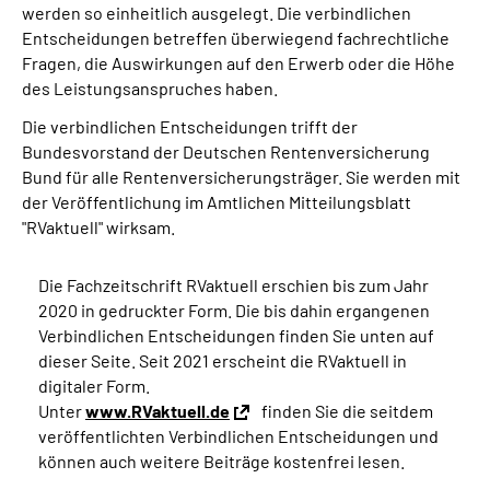
werden so einheitlich ausgelegt. Die verbindlichen
Entscheidungen betreffen überwiegend fachrechtliche
Suche
Fragen, die Auswirkungen auf den Erwerb oder die Höhe
des Leistungsanspruches haben.
Language
Die verbindlichen Entscheidungen trifft der
Bundesvorstand der Deutschen Rentenversicherung
Inhalte in Gebärdensprache (DGS)
Bund für alle Rentenversicherungsträger. Sie werden mit
der Veröffentlichung im Amtlichen Mitteilungsblatt
"RVaktuell" wirksam.
Leichte Sprache
Die Fachzeitschrift RVaktuell erschien bis zum Jahr
2020 in gedruckter Form. Die bis dahin ergangenen
Mein Kundenportal
Verbindlichen Entscheidungen finden Sie unten auf
dieser Seite. Seit 2021 erscheint die RVaktuell in
digitaler Form.
Unter
www.RVaktuell.de
finden Sie die seitdem
veröffentlichten Verbindlichen Entscheidungen und
können auch weitere Beiträge kostenfrei lesen.