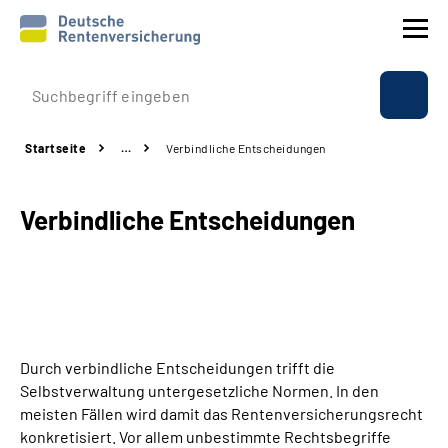
Prävention
Startseite
…
Verbindliche Entscheidungen
Reha
Verbindliche Entscheidungen
Rente
Beratung & Kontakt
Experten
Durch verbindliche Entscheidungen trifft die
Über uns & Presse
Selbstverwaltung untergesetzliche Normen. In den
meisten Fällen wird damit das Rentenversicherungsrecht
konkretisiert. Vor allem unbestimmte Rechtsbegriffe
Online-Services