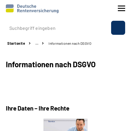
Prävention
Startseite
…
Informationen nach DSGVO
Reha
Informationen nach DSGVO
Rente
Beratung & Kontakt
Experten
Ihre Daten – Ihre Rechte
Über uns & Presse
Online-Services