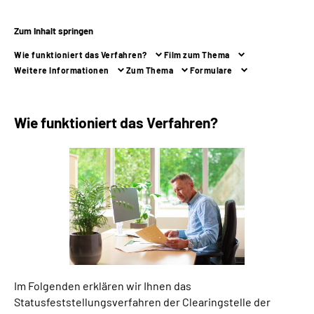
Zum Inhalt springen
Suche
Wie funktioniert das Verfahren?
Film zum Thema
Language
Weitere Informationen
Zum Thema
Formulare
Inhalte in Gebärdensprache (DGS)
Wie funktioniert das Verfahren?
Leichte Sprache
Mein Kundenportal
Im Folgenden erklären wir Ihnen das
Statusfeststellungsverfahren der Clearingstelle der