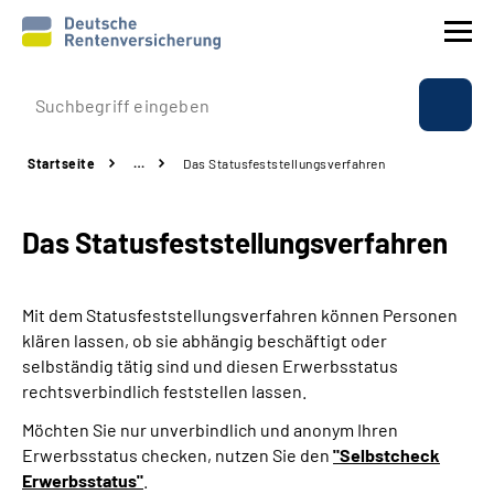
Prävention
Startseite
…
Das Statusfeststellungs­verfahren
Reha
Das Statusfeststellungs­verfahren
Rente
Beratung & Kontakt
Mit dem Statusfeststellungsverfahren können Personen
klären lassen, ob sie abhängig beschäftigt oder
Experten
selbständig tätig sind und diesen Erwerbsstatus
rechtsverbindlich feststellen lassen.
Über uns & Presse
Möchten Sie nur unverbindlich und anonym Ihren
Erwerbsstatus checken, nutzen Sie den
"Selbstcheck
Erwerbsstatus"
.
Online-Services