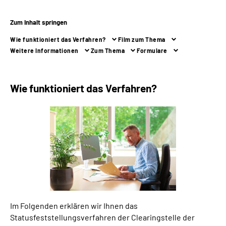
Zum Inhalt springen
Suche
Wie funktioniert das Verfahren?
Film zum Thema
Language
Weitere Informationen
Zum Thema
Formulare
Inhalte in Gebärdensprache (DGS)
Wie funktioniert das Verfahren?
Leichte Sprache
Mein Kundenportal
Im Folgenden erklären wir Ihnen das
Statusfeststellungsverfahren der Clearingstelle der