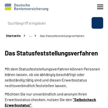
Prävention
Startseite
…
Das Statusfeststellungs­verfahren
Reha
Das Statusfeststellungs­verfahren
Rente
Beratung & Kontakt
Mit dem Statusfeststellungsverfahren können Personen
klären lassen, ob sie abhängig beschäftigt oder
Experten
selbständig tätig sind und diesen Erwerbsstatus
rechtsverbindlich feststellen lassen.
Über uns & Presse
Möchten Sie nur unverbindlich und anonym Ihren
Erwerbsstatus checken, nutzen Sie den
"Selbstcheck
Erwerbsstatus"
.
Online-Services