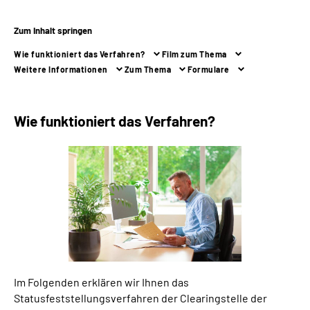
Zum Inhalt springen
Suche
Wie funktioniert das Verfahren?
Film zum Thema
Language
Weitere Informationen
Zum Thema
Formulare
Inhalte in Gebärdensprache (DGS)
Wie funktioniert das Verfahren?
Leichte Sprache
Mein Kundenportal
Im Folgenden erklären wir Ihnen das
Statusfeststellungsverfahren der Clearingstelle der