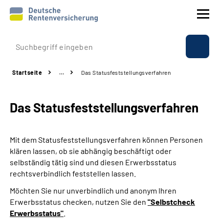
Prävention
Startseite
…
Das Statusfeststellungs­verfahren
Reha
Das Statusfeststellungs­verfahren
Rente
Beratung & Kontakt
Mit dem Statusfeststellungsverfahren können Personen
klären lassen, ob sie abhängig beschäftigt oder
Experten
selbständig tätig sind und diesen Erwerbsstatus
rechtsverbindlich feststellen lassen.
Über uns & Presse
Möchten Sie nur unverbindlich und anonym Ihren
Erwerbsstatus checken, nutzen Sie den
"Selbstcheck
Erwerbsstatus"
.
Online-Services