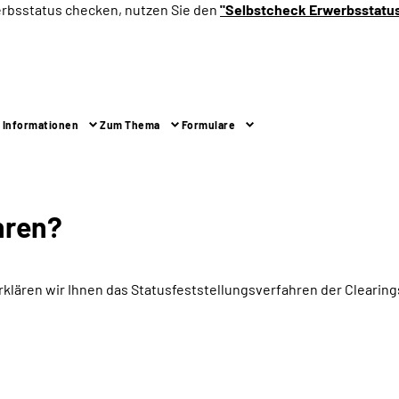
erbsstatus checken, nutzen Sie den
"Selbstcheck Erwerbsstatu
 Informationen
Zum Thema
Formulare
hren?
rklären wir Ihnen das Statusfeststellungsverfahren der Cleari