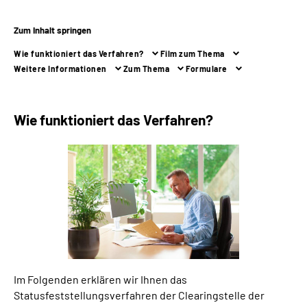
Zum Inhalt springen
Suche
Wie funktioniert das Verfahren?
Film zum Thema
Language
Weitere Informationen
Zum Thema
Formulare
Inhalte in Gebärdensprache (DGS)
Wie funktioniert das Verfahren?
Leichte Sprache
Mein Kundenportal
Im Folgenden erklären wir Ihnen das
Statusfeststellungsverfahren der Clearingstelle der