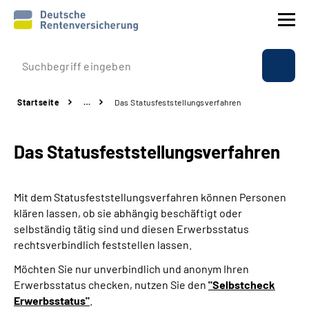
Prävention
Startseite
…
Das Statusfeststellungs­verfahren
Reha
Das Statusfeststellungs­verfahren
Rente
Beratung & Kontakt
Mit dem Statusfeststellungsverfahren können Personen
klären lassen, ob sie abhängig beschäftigt oder
Experten
selbständig tätig sind und diesen Erwerbsstatus
rechtsverbindlich feststellen lassen.
Über uns & Presse
Möchten Sie nur unverbindlich und anonym Ihren
Erwerbsstatus checken, nutzen Sie den
"Selbstcheck
Erwerbsstatus"
.
Online-Services