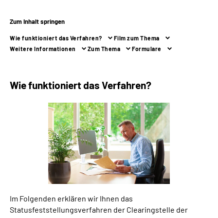
Zum Inhalt springen
Suche
Wie funktioniert das Verfahren?
Film zum Thema
Language
Weitere Informationen
Zum Thema
Formulare
Inhalte in Gebärdensprache (DGS)
Wie funktioniert das Verfahren?
Leichte Sprache
Mein Kundenportal
Im Folgenden erklären wir Ihnen das
Statusfeststellungsverfahren der Clearingstelle der