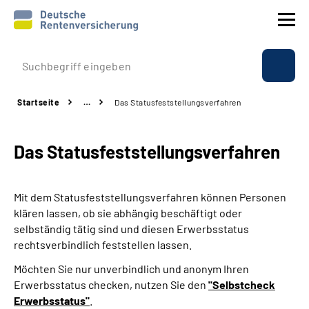
Prävention
Startseite
…
Das Statusfeststellungs­verfahren
Reha
Das Statusfeststellungs­verfahren
Rente
Beratung & Kontakt
Mit dem Statusfeststellungsverfahren können Personen
klären lassen, ob sie abhängig beschäftigt oder
Experten
selbständig tätig sind und diesen Erwerbsstatus
rechtsverbindlich feststellen lassen.
Über uns & Presse
Möchten Sie nur unverbindlich und anonym Ihren
Erwerbsstatus checken, nutzen Sie den
"Selbstcheck
Erwerbsstatus"
.
Online-Services