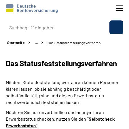
Prävention
Startseite
…
Das Statusfeststellungs­verfahren
Reha
Das Statusfeststellungs­verfahren
Rente
Beratung & Kontakt
Mit dem Statusfeststellungsverfahren können Personen
klären lassen, ob sie abhängig beschäftigt oder
Experten
selbständig tätig sind und diesen Erwerbsstatus
rechtsverbindlich feststellen lassen.
Über uns & Presse
Möchten Sie nur unverbindlich und anonym Ihren
Erwerbsstatus checken, nutzen Sie den
"Selbstcheck
Erwerbsstatus"
.
Online-Services