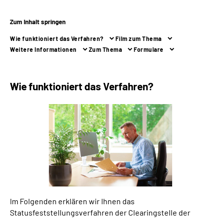
Zum Inhalt springen
Suche
Wie funktioniert das Verfahren?
Film zum Thema
Language
Weitere Informationen
Zum Thema
Formulare
Inhalte in Gebärdensprache (DGS)
Wie funktioniert das Verfahren?
Leichte Sprache
Mein Kundenportal
Im Folgenden erklären wir Ihnen das
Statusfeststellungsverfahren der Clearingstelle der