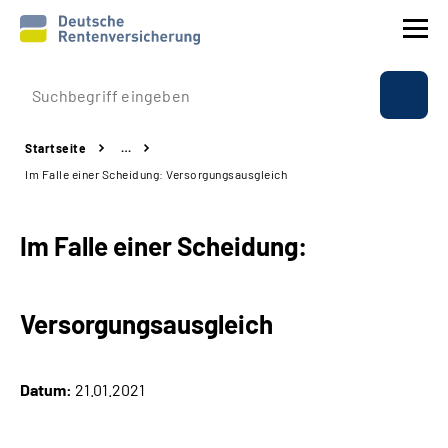
Prävention
Startseite
…
Reha
Im Falle einer Scheidung: Versorgungsausgleich
Rente
Im Falle einer Scheidung:
Beratung & Kontakt
Versorgungsausgleich
Experten
Über uns & Presse
Datum:
21.01.2021
Online-Services