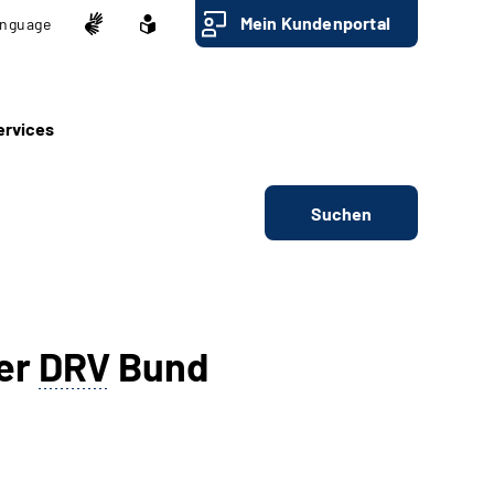
Mein Kundenportal
nguage
ervices
Suchen
der
DRV
Bund