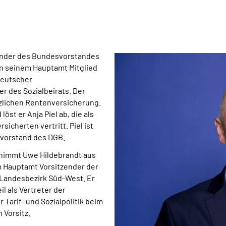
zender des Bundesvorstandes
n seinem Hauptamt Mitglied
Deutscher
er des Sozialbeirats. Der
tzlichen Rentenversicherung.
st er Anja Piel ab, die als
icherten vertritt. Piel ist
svorstand des DGB.
rnimmt Uwe Hildebrandt aus
em Hauptamt Vorsitzender der
Landesbezirk Süd-West. Er
l als Vertreter der
 Tarif- und Sozialpolitik beim
 Vorsitz.