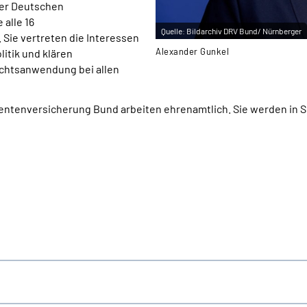
er Deutschen
alle 16
Quelle:
Bildarchiv DRV Bund/ Nürnberger
Sie vertreten die Interessen
Alexander Gunkel
itik und klären
echtsanwendung bei allen
entenversicherung Bund arbeiten ehrenamtlich. Sie werden in So