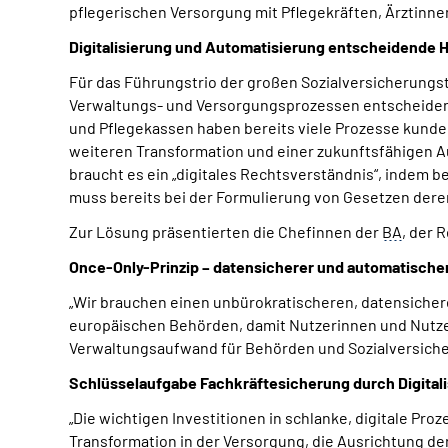
pflegerischen Versorgung mit Pflegekräften, Ärztinn
Digitalisierung und Automatisierung entscheidende H
Für das Führungstrio der großen Sozialversicherungst
Verwaltungs- und Versorgungsprozessen entscheidend
und Pflegekassen haben bereits viele Prozesse kunden
weiteren Transformation und einer zukunftsfähigen Au
braucht es ein „digitales Rechtsverständnis“, indem
muss bereits bei der Formulierung von Gesetzen dere
Zur Lösung präsentierten die Chefinnen der
BA
, der 
Once-Only-Prinzip – datensicherer und automatisch
„Wir brauchen einen unbürokratischeren, datensiche
europäischen Behörden, damit Nutzerinnen und Nutzer 
Verwaltungsaufwand für Behörden und Sozialversicher
Schlüsselaufgabe Fachkräftesicherung durch Digitali
„Die wichtigen Investitionen in schlanke, digitale Pr
Transformation in der Versorgung, die Ausrichtung d