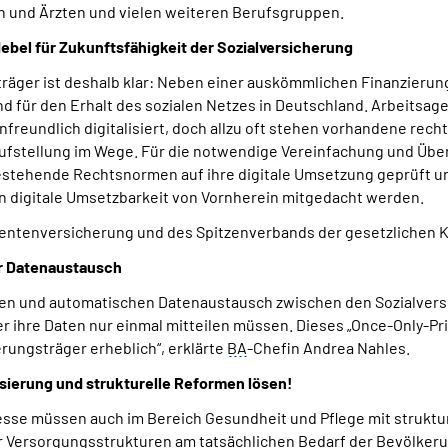
en und Ärzten und vielen weiteren Berufsgruppen.
ebel für Zukunftsfähigkeit der Sozialversicherung
räger ist deshalb klar: Neben einer auskömmlichen Finanzierung
 für den Erhalt des sozialen Netzes in Deutschland. Arbeitsa
freundlich digitalisiert, doch allzu oft stehen vorhandene rec
fstellung im Wege. Für die notwendige Vereinfachung und Überfü
 bestehende Rechtsnormen auf ihre digitale Umsetzung geprüft 
n digitale Umsetzbarkeit von Vornherein mitgedacht werden.
Rentenversicherung und des Spitzenverbands der gesetzlichen 
er Datenaustausch
ren und automatischen Datenaustausch zwischen den Sozialvers
ihre Daten nur einmal mitteilen müssen. Dieses „Once-Only-Prin
ungsträger erheblich“, erklärte
BA
-Chefin Andrea Nahles.
sierung und strukturelle Reformen lösen!
ozesse müssen auch im Bereich Gesundheit und Pflege mit strukt
er Versorgungsstrukturen am tatsächlichen Bedarf der Bevölke