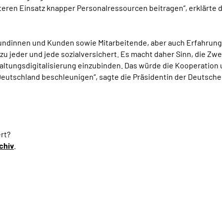
teren Einsatz knapper Personalressourcen beitragen“, erklärte 
undinnen und Kunden sowie Mitarbeitende, aber auch Erfahrungen
zu jeder und jede sozialversichert. Es macht daher Sinn, die Zwe
altungsdigitalisierung einzubinden. Das würde die Kooperatio
 Deutschland beschleunigen“, sagte die Präsidentin der Deutsc
rt?
chiv
.