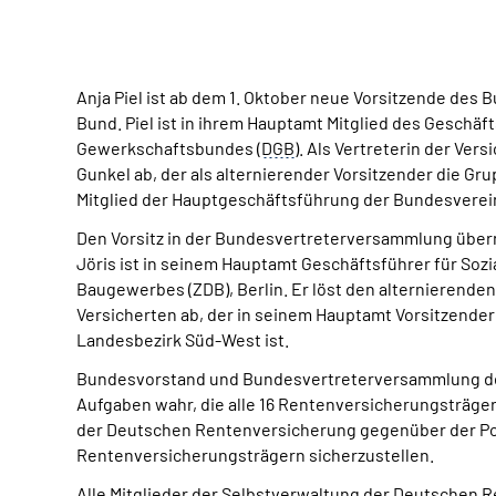
Anja Piel ist ab dem 1. Oktober neue Vorsitzende de
Bund. Piel ist in ihrem Hauptamt Mitglied des Gesc
Gewerkschaftsbundes (
DGB
). Als Vertreterin der Ve
Gunkel ab, der als alternierender Vorsitzender die Gru
Mitglied der Hauptgeschäftsführung der Bundesvere
Den Vorsitz in der Bundesvertreterversammlung übern
Jöris ist in seinem Hauptamt Geschäftsführer für Sozi
Baugewerbes (ZDB), Berlin. Er löst den alternierenden
Versicherten ab, der in seinem Hauptamt Vorsitzend
Landesbezirk Süd-West ist.
Bundesvorstand und Bundesvertreterversammlung d
Aufgaben wahr, die alle 16 Rentenversicherungsträger 
der Deutschen Rentenversicherung gegenüber der Poli
Rentenversicherungsträgern sicherzustellen.
Alle Mitglieder der Selbstverwaltung der Deutschen R