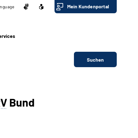
Mein Kundenportal
nguage
ervices
Suchen
RV
Bund