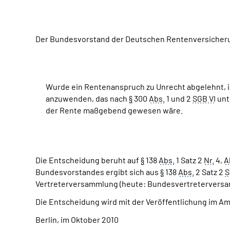
Der Bundesvorstand der Deutschen Rentenversicherun
Wurde ein Rentenanspruch zu Unrecht abgelehnt, 
anzuwenden, das nach
§
300
Abs.
1 und 2
SGB VI
unt
der Rente maßgebend gewesen wäre.
Die Entscheidung beruht auf
§
138
Abs.
1 Satz 2
Nr.
4,
A
Bundesvorstandes ergibt sich aus
§
138
Abs.
2 Satz 2
S
Vertreterversammlung (heute: Bundesvertreterversam
Die Entscheidung wird mit der Veröffentlichung im A
Berlin, im Oktober 2010