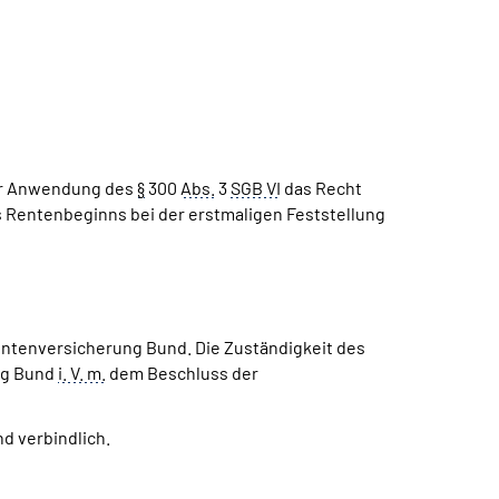
er Anwendung des
§
300
Abs.
3
SGB VI
das Recht
 Rentenbeginns bei der erstmaligen Feststellung
ntenversicherung Bund. Die Zuständigkeit des
ng Bund
i. V. m.
dem Beschluss der
d verbindlich.