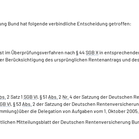
g Bund hat folgende verbindliche Entscheidung getroffen:
ist im Überprüfungsverfahren nach
§
44
SGB X
in entsprechend
er Berücksichtigung des ursprünglichen Rentenantrags und des
bs.
2 Satz 1
SGB VI
,
§
51
Abs.
2
Nr.
4 der Satzung der Deutschen Re
GB VI
,
§
53
Abs.
2 der Satzung der Deutschen Rentenversicheru
mlung) über die Delegation von Aufgaben vom 1. Oktober 2005.
mtlichen Mitteilungsblatt der Deutschen Rentenversicherung Bun