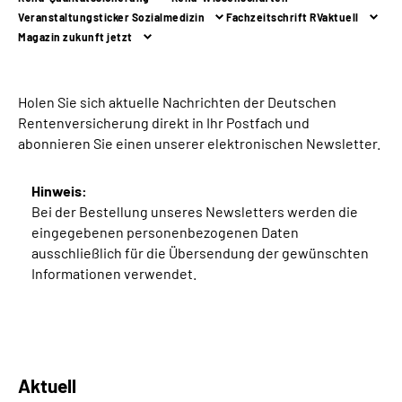
Veranstaltungsticker Sozialmedizin
Fachzeitschrift RVaktuell
Magazin zukunft jetzt
Suche
Language
Holen Sie sich aktuelle Nachrichten der Deutschen
Rentenversicherung direkt in Ihr Postfach und
Inhalte in Gebärdensprache (DGS)
a
bonnieren Sie einen unserer elektronischen Newsletter.
Leichte Sprache
Hinweis:
Bei der Bestellung unseres Newsletters werden die
eingegebenen personenbezogenen Daten
ausschließlich für die Übersendung der gewünschten
Mein Kundenportal
Informationen verwendet.
Aktuell