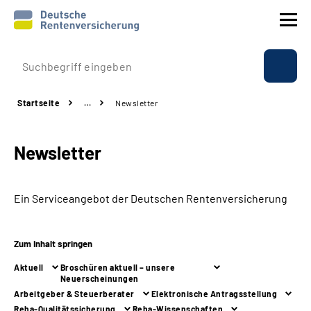
Prävention
Startseite
…
Newsletter
Reha
Newsletter
Rente
Beratung & Kontakt
Ein Serviceangebot der Deutschen Rentenversicherung
Experten
Zum Inhalt springen
Über uns & Presse
Aktuell
Broschüren aktuell – unsere
Neuerscheinungen
Arbeitgeber & Steuerberater
Elektronische Antragsstellung
Online-Services
Reha-Qualitätssicherung
Reha-Wissenschaften