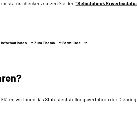
erbsstatus checken, nutzen Sie den
"Selbstcheck Erwerbsstatu
 Informationen
Zum Thema
Formulare
hren?
rklären wir Ihnen das Statusfeststellungsverfahren der Cleari