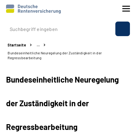
Prävention
Startseite
…
Reha
Bundeseinheitliche Neuregelung der Zuständigkeit in der
Regressbearbeitung
Rente
Bundeseinheitliche Neuregelung
Beratung & Kontakt
Experten
der Zuständigkeit in der
Über uns & Presse
Regressbearbeitung
Online-Services