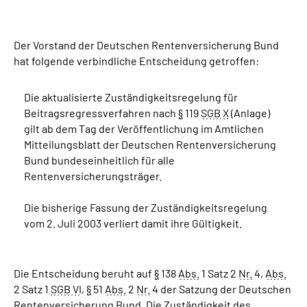
Suche
Der Vorstand der Deutschen Rentenversicherung Bund
hat folgende verbindliche Entscheidung getroffen:
Language
Die aktualisierte Zuständigkeitsregelung für
Inhalte in Gebärdensprache (DGS)
Beitragsregressverfahren nach
§
119
SGB X
(Anlage)
gilt ab dem Tag der Veröffentlichung im Amtlichen
Leichte Sprache
Mitteilungsblatt der Deutschen Rentenversicherung
Bund bundeseinheitlich für alle
Rentenversicherungsträger.
Mein Kundenportal
Die bisherige Fassung der Zuständigkeitsregelung
vom 2. Juli 2003 verliert damit ihre Gültigkeit.
Die Entscheidung beruht auf
§
138
Abs.
1 Satz 2
Nr.
4,
Abs.
2 Satz 1
SGB VI
,
§
51
Abs.
2
Nr.
4 der Satzung der Deutschen
Rentenversicherung Bund. Die Zuständigkeit des