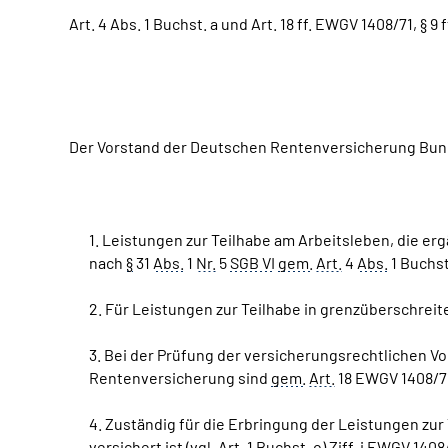
Art. 4 Abs. 1 Buchst. a und Art. 18 ff. EWGV 1408/71, § 9 ff
Der Vorstand der Deutschen Rentenversicherung Bund
1. Leistungen zur Teilhabe am Arbeitsleben, die 
nach
§
31
Abs.
1
Nr.
5
SGB VI
gem.
Art.
4
Abs.
1 Buchst
2. Für Leistungen zur Teilhabe in grenzüberschreit
3. Bei der Prüfung der versicherungsrechtlichen V
Rentenversicherung sind
gem.
Art.
18 EWGV 1408/71
4. Zuständig für die Erbringung der Leistungen zur 
versichert ist (
vgl.
Art.
1 Buchst. o) Ziff. i EWGV 1408/