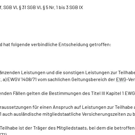
. SGB VI, § 31 SGB VI, § 5 Nr. 1 bis 3 SGB IX
 hat folgende verbindliche Entscheidung getroffen:
ergänzenden Leistungen und die sonstigen Leistungen zur Teilh
. a) EWGV 1408/71 vom sachlichen Geltungsbereich der
EWG
-Ve
enden Fällen gelten die Bestimmungen des Titel III Kapitel 1 EWG
oraussetzungen für einen Anspruch auf Leistungen zur Teilhabe
 auch ausländische mitgliedstaatliche Versicherungszeiten zu 
Teilhabe ist der Träger des Mitgliedstaats, bei dem die betroff
71).