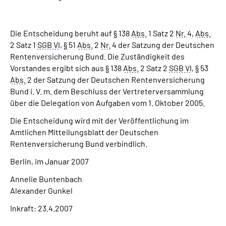
Die Entscheidung beruht auf
§
138
Abs.
1 Satz 2
Nr.
4,
Abs.
2 Satz 1
SGB VI
,
§
51
Abs.
2
Nr.
4 der Satzung der Deutschen
Rentenversicherung Bund. Die Zuständigkeit des
Vorstandes ergibt sich aus
§
138
Abs.
2 Satz 2
SGB VI
,
§
53
Abs.
2 der Satzung der Deutschen Rentenversicherung
Bund i. V. m. dem Beschluss der Vertreterversammlung
über die Delegation von Aufgaben vom 1. Oktober 2005.
Die Entscheidung wird mit der Veröffentlichung im
Amtlichen Mitteilungsblatt der Deutschen
Rentenversicherung Bund verbindlich.
Berlin, im Januar 2007
Annelie Buntenbach
Alexander Gunkel
Inkraft: 23.4.2007