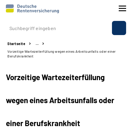
Prävention
Startseite
…
Reha
Vorzeitige Wartezeiterfüllung wegen eines Arbeitsunfalls oder einer
Berufskrankheit
Rente
Vorzeitige Wartezeiterfüllung
Beratung & Kontakt
Experten
wegen eines Arbeitsunfalls oder
Über uns & Presse
einer Berufskrankheit
Online-Services