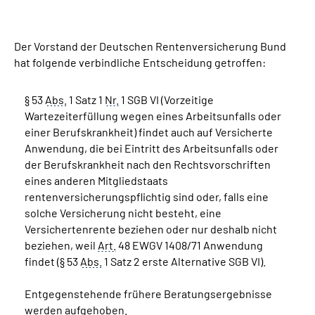
Suche
Der Vorstand der Deutschen Rentenversicherung Bund
hat folgende verbindliche Entscheidung getroffen:
Language
§ 53
Abs.
1 Satz 1
Nr.
1 SGB VI (Vorzeitige
Inhalte in Gebärdensprache (DGS)
Wartezeiterfüllung wegen eines Arbeitsunfalls oder
einer Berufskrankheit) findet auch auf Versicherte
Leichte Sprache
Anwendung, die bei Eintritt des Arbeitsunfalls oder
der Berufskrankheit nach den Rechtsvorschriften
eines anderen Mitgliedstaats
rentenversicherungspflichtig sind oder, falls eine
Mein Kundenportal
solche Versicherung nicht besteht, eine
Versichertenrente beziehen oder nur deshalb nicht
beziehen, weil
Art.
48 EWGV 1408/71 Anwendung
findet (§ 53
Abs.
1 Satz 2 erste Alternative SGB VI).
Entgegenstehende frühere Beratungsergebnisse
werden aufgehoben.