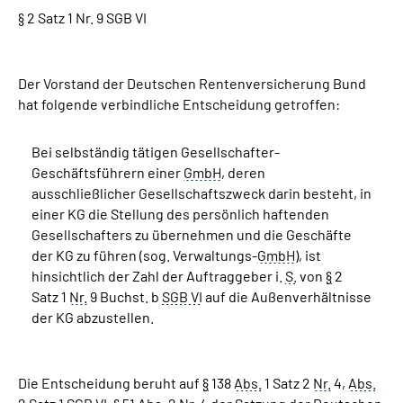
§ 2 Satz 1 Nr. 9 SGB VI
Suche
Der Vorstand der Deutschen Rentenversicherung Bund
Language
hat folgende verbindliche Entscheidung getroffen:
Inhalte in Gebärdensprache (DGS)
Bei selbständig tätigen Gesellschafter-
Geschäftsführern einer
GmbH
, deren
Leichte Sprache
ausschließlicher Gesellschaftszweck darin besteht, in
einer KG die Stellung des persönlich haftenden
Gesellschafters zu übernehmen und die Geschäfte
der KG zu führen (sog. Verwaltungs-
GmbH
), ist
Mein Kundenportal
hinsichtlich der Zahl der Auftraggeber i.
S.
von
§
2
Satz 1
Nr.
9 Buchst. b
SGB VI
auf die Außenverhältnisse
der KG abzustellen.
Die Entscheidung beruht auf
§
138
Abs.
1 Satz 2
Nr.
4,
Abs.