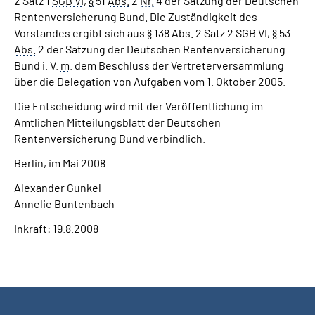
2 Satz 1
SGB VI
,
§
51
Abs.
2
Nr.
4 der Satzung der Deutschen
Rentenversicherung Bund. Die Zuständigkeit des
Vorstandes ergibt sich aus
§
138
Abs.
2 Satz 2
SGB VI
,
§
53
Abs.
2 der Satzung der Deutschen Rentenversicherung
Bund i. V.
m
. dem Beschluss der Vertreterversammlung
über die Delegation von Aufgaben vom 1. Oktober 2005.
Die Entscheidung wird mit der Veröffentlichung im
Amtlichen Mitteilungsblatt der Deutschen
Rentenversicherung Bund verbindlich.
Berlin, im Mai 2008
Alexander Gunkel
Annelie Buntenbach
Inkraft: 19.8.2008