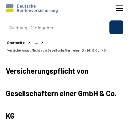
Prävention
Startseite
…
Reha
Versicherungspflicht von Gesellschaftern einer GmbH & Co. KG
Rente
Versicherungspflicht von
Beratung & Kontakt
Gesellschaftern einer GmbH & Co.
Experten
Über uns & Presse
KG
Online-Services