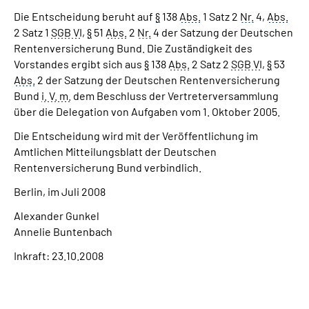
Die Entscheidung beruht auf
§
138
Abs.
1 Satz 2
Nr.
4,
Abs.
2 Satz 1
SGB VI
,
§
51
Abs.
2
Nr.
4 der Satzung der Deutschen
Rentenversicherung Bund. Die Zuständigkeit des
Vorstandes ergibt sich aus
§
138
Abs.
2 Satz 2
SGB VI
,
§
53
Abs.
2 der Satzung der Deutschen Rentenversicherung
Bund
i. V. m.
dem Beschluss der Vertreterversammlung
über die Delegation von Aufgaben vom 1. Oktober 2005.
Die Entscheidung wird mit der Veröffentlichung im
Amtlichen Mitteilungsblatt der Deutschen
Rentenversicherung Bund verbindlich.
Berlin, im Juli 2008
Alexander Gunkel
Annelie Buntenbach
Inkraft: 23.10.2008