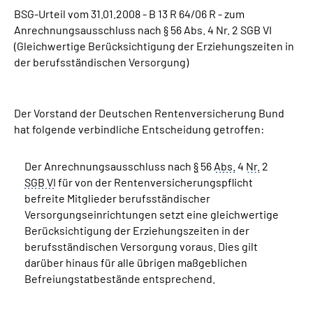
BSG-Urteil vom 31.01.2008 - B 13 R 64/06 R - zum
Anrechnungsausschluss nach § 56 Abs. 4 Nr. 2 SGB VI
Suche
(Gleichwertige Berücksichtigung der Erziehungszeiten in
der berufsständischen Versorgung)
Language
Inhalte in Gebärdensprache (DGS)
Der Vorstand der Deutschen Rentenversicherung Bund
hat folgende verbindliche Entscheidung getroffen:
Leichte Sprache
Der Anrechnungsausschluss nach
§
56
Abs.
4
Nr.
2
SGB VI
für von der Rentenversicherungspflicht
befreite Mitglieder berufsständischer
Mein Kundenportal
Versorgungseinrichtungen setzt eine gleichwertige
Berücksichtigung der Erziehungszeiten in der
berufsständischen Versorgung voraus. Dies gilt
darüber hinaus für alle übrigen maßgeblichen
Befreiungstatbestände entsprechend.