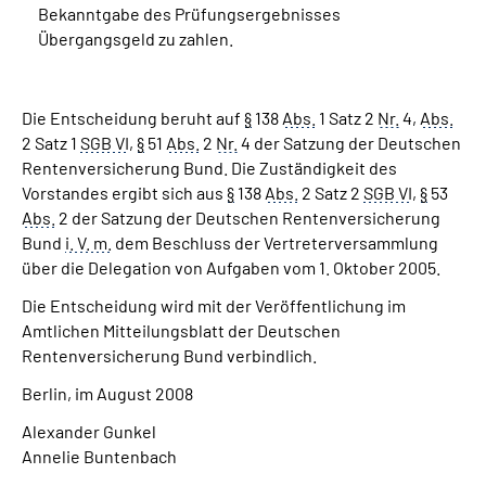
Bekanntgabe des Prüfungsergebnisses
Übergangsgeld zu zahlen.
Die Entscheidung beruht auf
§
138
Abs.
1 Satz 2
Nr.
4,
Abs.
2 Satz 1
SGB VI
,
§
51
Abs.
2
Nr.
4 der Satzung der Deutschen
Rentenversicherung Bund. Die Zuständigkeit des
Vorstandes ergibt sich aus
§
138
Abs.
2 Satz 2
SGB VI
,
§
53
Abs.
2 der Satzung der Deutschen Rentenversicherung
Bund
i. V. m.
dem Beschluss der Vertreterversammlung
über die Delegation von Aufgaben vom 1. Oktober 2005.
Die Entscheidung wird mit der Veröffentlichung im
Amtlichen Mitteilungsblatt der Deutschen
Rentenversicherung Bund verbindlich.
Berlin, im August 2008
Alexander Gunkel
Annelie Buntenbach