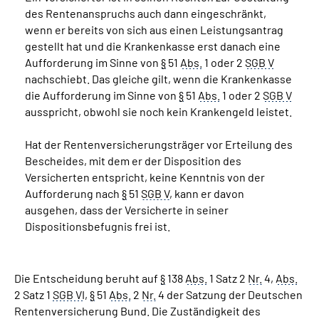
des Rentenanspruchs auch dann eingeschränkt,
wenn er bereits von sich aus einen Leistungsantrag
Suche
gestellt hat und die Krankenkasse erst danach eine
Aufforderung im Sinne von
§
51
Abs.
1 oder 2
SGB V
Language
nachschiebt. Das gleiche gilt, wenn die Krankenkasse
die Aufforderung im Sinne von
§
51
Abs.
1 oder 2
SGB V
Inhalte in Gebärdensprache (DGS)
ausspricht, obwohl sie noch kein Krankengeld leistet.
Hat der Rentenversicherungsträger vor Erteilung des
Leichte Sprache
Bescheides, mit dem er der Disposition des
Versicherten entspricht, keine Kenntnis von der
Aufforderung nach
§
51
SGB V
, kann er davon
ausgehen, dass der Versicherte in seiner
Mein Kundenportal
Dispositionsbefugnis frei ist.
Die Entscheidung beruht auf
§
138
Abs.
1 Satz 2
Nr.
4,
Abs.
2 Satz 1
SGB VI
,
§
51
Abs.
2
Nr.
4 der Satzung der Deutschen
Rentenversicherung Bund. Die Zuständigkeit des