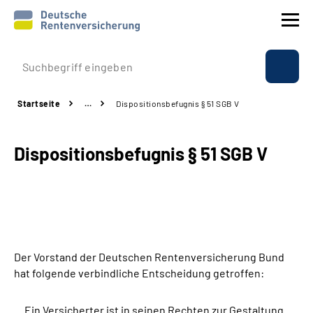
Prävention
Startseite
…
Dispositionsbefugnis § 51 SGB V
Reha
Dispositionsbefugnis § 51 SGB V
Rente
Beratung & Kontakt
Experten
Der Vorstand der Deutschen Rentenversicherung Bund
Über uns & Presse
hat folgende verbindliche Entscheidung getroffen:
Online-Services
Ein Versicherter ist in seinen Rechten zur Gestaltung