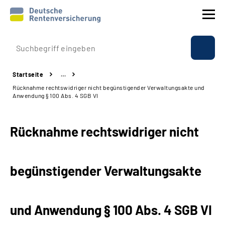
Prävention
Startseite
…
Reha
Rücknahme rechtswidriger nicht begünstigender Verwaltungsakte und
Anwendung § 100 Abs. 4 SGB VI
Rente
Rücknahme rechtswidriger nicht
Beratung & Kontakt
Experten
begünstigender Verwaltungsakte
Über uns & Presse
und Anwendung § 100 Abs. 4 SGB VI
Online-Services