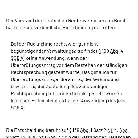
Suche
Der Vorstand der Deutschen Rentenversicherung Bund
hat folgende verbindliche Entscheidung getroffen:
Language
Bei der Rücknahme rechtswidriger nicht
Inhalte in Gebärdensprache (DGS)
begünstigender Verwaltungsakte findet
§
100
Abs.
4
SGB VI
keine Anwendung, wenn der
Leichte Sprache
Überprüfungsantrag vor dem Bestehen der ständigen
Rechtsprechung gestellt wurde. Das gilt auch für
Überprüfungsanträge, die am Tag der Verkündung
bzw.
am Tag der Zustellung des zur ständigen
Mein Kundenportal
Rechtsprechung führenden Urteils gestellt wurden.
In diesen Fällen bleibt es bei der Anwendung des
§
44
SGB X
.
Die Entscheidung beruht auf
§
138
Abs.
1 Satz 2
Nr.
4,
Abs.
2 Satz 1
SGB VI
,
§
51
Abs.
2
Nr.
4 der Satzung der Deutschen