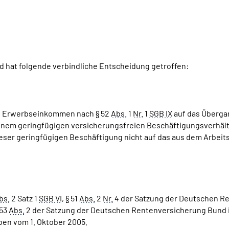
 hat folgende verbindliche Entscheidung getroffen:
von Erwerbseinkommen nach
§
52
Abs.
1
Nr.
1
SGB IX
auf das Überga
einem geringfügigen versicherungsfreien Beschäftigungsverhäl
eser geringfügigen Beschäftigung nicht auf das aus dem Arbei
bs.
2 Satz 1
SGB VI
,
§
51
Abs.
2
Nr.
4 der Satzung der Deutschen Re
53
Abs.
2 der Satzung der Deutschen Rentenversicherung Bund 
ben vom 1. Oktober 2005.