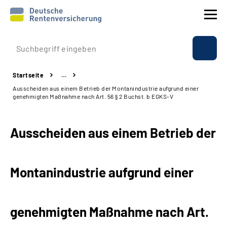
Prävention
Startseite
…
Reha
Ausscheiden aus einem Betrieb der Montanindustrie aufgrund einer
genehmigten Maßnahme nach Art. 56 § 2 Buchst. b EGKS-V
Rente
Ausscheiden aus einem Betrieb der
Beratung & Kontakt
Experten
Montanindustrie aufgrund einer
Über uns & Presse
genehmigten Maßnahme
nach Art.
Online-Services