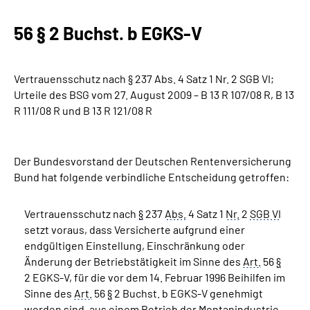
56 § 2 Buchst. b EGKS-V
Suche
Language
Vertrauensschutz nach § 237 Abs. 4 Satz 1 Nr. 2 SGB VI;
Urteile des BSG vom 27. August 2009 – B 13 R 107/08 R, B 13
Inhalte in Gebärdensprache (DGS)
R 111/08 R und B 13 R 121/08 R
Leichte Sprache
Der Bundesvorstand der Deutschen Rentenversicherung
Bund hat folgende verbindliche Entscheidung getroffen:
Mein Kundenportal
Vertrauensschutz nach
§
237
Abs.
4 Satz 1
Nr.
2
SGB VI
setzt voraus, dass Versicherte aufgrund einer
endgültigen Einstellung, Einschränkung oder
Änderung der Betriebstätigkeit im Sinne des
Art.
56
§
2 EGKS-V, für die vor dem 14. Februar 1996 Beihilfen im
Sinne des
Art.
56
§
2 Buchst. b EGKS-V genehmigt
worden sind, aus einem Betrieb der Montanindustrie