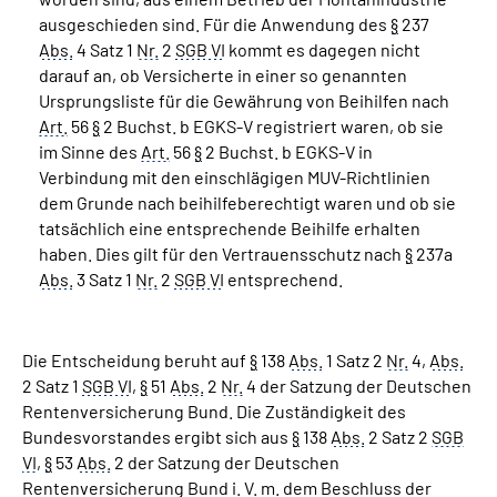
ausgeschieden sind. Für die Anwendung des
§
237
Abs.
4 Satz 1
Nr.
2
SGB VI
kommt es dagegen nicht
darauf an, ob Versicherte in einer so genannten
Ursprungsliste für die Gewährung von Beihilfen nach
Art.
56
§
2 Buchst. b EGKS-V registriert waren, ob sie
im Sinne des
Art.
56
§
2 Buchst. b EGKS-V in
Verbindung mit den einschlägigen MUV-Richtlinien
dem Grunde nach beihilfeberechtigt waren und ob sie
tatsächlich eine entsprechende Beihilfe erhalten
haben. Dies gilt für den Vertrauensschutz nach
§
237a
Abs.
3 Satz 1
Nr.
2
SGB VI
entsprechend.
Die Entscheidung beruht auf
§
138
Abs.
1 Satz 2
Nr.
4,
Abs.
2 Satz 1
SGB VI
,
§
51
Abs.
2
Nr.
4 der Satzung der Deutschen
Rentenversicherung Bund. Die Zuständigkeit des
Bundesvorstandes ergibt sich aus
§
138
Abs.
2 Satz 2
SGB
VI
,
§
53
Abs.
2 der Satzung der Deutschen
Rentenversicherung Bund i. V. m. dem Beschluss der