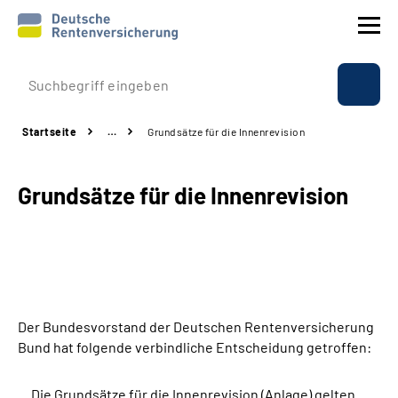
Prävention
Startseite
…
Grundsätze für die Innenrevision
Reha
Grundsätze für die Innenrevision
Rente
Beratung & Kontakt
Experten
Der Bundesvorstand der Deutschen Rentenversicherung
Über uns & Presse
Bund hat folgende verbindliche Entscheidung getroffen:
Online-Services
Die Grundsätze für die Innenrevision (Anlage) gelten