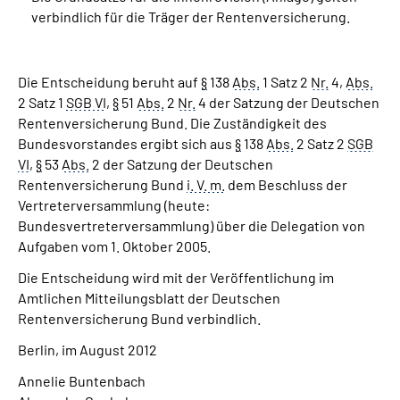
verbindlich für die Träger der Rentenversicherung.
Suche
Die Entscheidung beruht auf
§
138
Abs.
1 Satz 2
Nr.
4,
Abs.
Language
2 Satz 1
SGB VI
,
§
51
Abs.
2
Nr.
4 der Satzung der Deutschen
Rentenversicherung Bund. Die Zuständigkeit des
Inhalte in Gebärdensprache (DGS)
Bundesvorstandes ergibt sich aus
§
138
Abs.
2 Satz 2
SGB
VI
,
§
53
Abs.
2 der Satzung der Deutschen
Rentenversicherung Bund
i. V. m.
dem Beschluss der
Leichte Sprache
Vertreterversammlung (heute:
Bundesvertreterversammlung) über die Delegation von
Aufgaben vom 1. Oktober 2005.
Mein Kundenportal
Die Entscheidung wird mit der Veröffentlichung im
Amtlichen Mitteilungsblatt der Deutschen
Rentenversicherung Bund verbindlich.
Berlin, im August 2012
Annelie Buntenbach