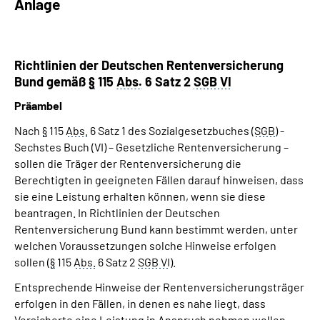
Anlage
Richtlinien der Deutschen Rentenversicherung
Bund gemäß
§
115
Abs.
6 Satz 2
SGB VI
Präambel
Nach
§
115
Abs.
6 Satz 1 des Sozialgesetzbuches (
SGB
) -
Sechstes Buch (VI) – Gesetzliche Rentenversicherung –
sollen die Träger der Rentenversicherung die
Berechtigten in geeigneten Fällen darauf hinweisen, dass
sie eine Leistung erhalten können, wenn sie diese
beantragen. In Richtlinien der Deutschen
Rentenversicherung Bund kann bestimmt werden, unter
welchen Voraussetzungen solche Hinweise erfolgen
sollen (
§
115
Abs.
6 Satz 2
SGB VI
).
Entsprechende Hinweise der Rentenversicherungsträger
erfolgen in den Fällen, in denen es nahe liegt, dass
Versicherte eine Leistung in Anspruch nehmen wollen