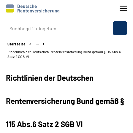
Prävention
Startseite
…
Reha
Richtlinien der Deutschen Rentenversicherung Bund gemäß § 115 Abs.6
Satz 2 SGB VI
Rente
Richtlinien der Deutschen
Beratung & Kontakt
Experten
Rentenversicherung Bund gemäß
§
Über uns & Presse
115
Abs.
6 Satz 2
SGB VI
Online-Services