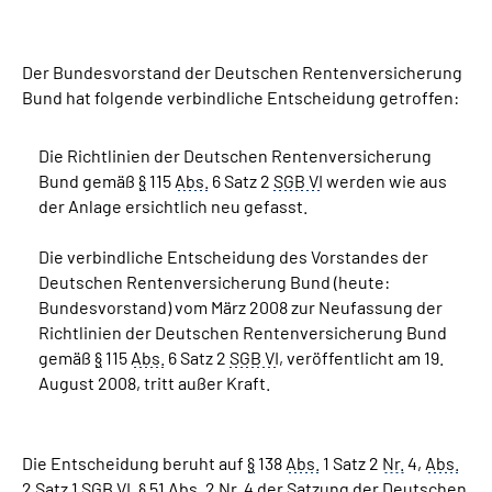
Suche
Der Bundesvorstand der Deutschen Rentenversicherung
Bund hat folgende verbindliche Entscheidung getroffen:
Language
Die Richtlinien der Deutschen Rentenversicherung
Inhalte in Gebärdensprache (DGS)
Bund gemäß
§
115
Abs.
6 Satz 2
SGB VI
werden wie aus
der Anlage ersichtlich neu gefasst.
Leichte Sprache
Die verbindliche Entscheidung des Vorstandes der
Deutschen Rentenversicherung Bund (heute:
Bundesvorstand) vom März 2008 zur Neufassung der
Mein Kundenportal
Richtlinien der Deutschen Rentenversicherung Bund
gemäß
§
115
Abs.
6 Satz 2
SGB VI
, veröffentlicht am 19.
August 2008, tritt außer Kraft.
Die Entscheidung beruht auf
§
138
Abs.
1 Satz 2
Nr.
4,
Abs.
2 Satz 1
SGB VI
,
§
51
Abs.
2
Nr.
4 der Satzung der Deutschen