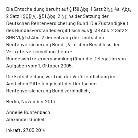
Die Entscheidung beruht auf
§
138
Abs.
1 Satz 2
Nr.
4a,
Abs.
2 Satz 1
SGB VI
,
§
51
Abs.
2
Nr.
4a der Satzung der
Deutschen Rentenversicherung Bund. Die Zuständigkeit
des Bundesvorstandes ergibt sich aus
§
138
Abs.
2 Satz 2
SGB VI
,
§
53
Abs.
2 der Satzung der Deutschen
Rentenversicherung Bund i. V. m. dem Beschluss der
Vertreterversammlung (heute:
Bundesvertreterversammlung) über die Delegation von
Aufgaben vom 1. Oktober 2005.
Die Entscheidung wird mit der Veröffentlichung im
Amtlichen Mitteilungsblatt der Deutschen
Rentenversicherung Bund verbindlich.
Berlin, November 2013
Annelie Buntenbach
Alexander Gunkel
Inkraft: 27.05.2014