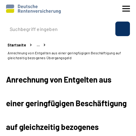
Prävention
Startseite
…
Reha
Anrechnung von Entgelten aus einer geringfügigen Beschäftigung auf
gleichzeitig bezogenes Übergangsgeld
Rente
Anrechnung von Entgelten aus
Beratung & Kontakt
Experten
einer geringfügigen Beschäftigung
Über uns & Presse
auf gleichzeitig bezogenes
Online-Services