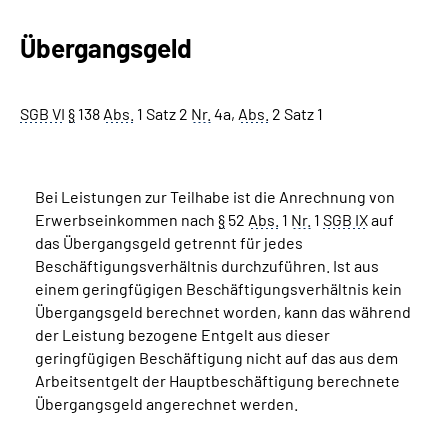
Übergangsgeld
Suche
Language
SGB VI
§
138
Abs.
1 Satz 2
Nr.
4a,
Abs.
2 Satz 1
Inhalte in Gebärdensprache (DGS)
Bei Leistungen zur Teilhabe ist die Anrechnung von
Leichte Sprache
Erwerbseinkommen nach
§
52
Abs.
1
Nr.
1
SGB IX
auf
das Übergangsgeld getrennt für jedes
Beschäftigungsverhältnis durchzuführen. Ist aus
einem geringfügigen Beschäftigungsverhältnis kein
Mein Kundenportal
Übergangsgeld berechnet worden, kann das während
der Leistung bezogene Entgelt aus dieser
geringfügigen Beschäftigung nicht auf das aus dem
Arbeitsentgelt der Hauptbeschäftigung berechnete
Übergangsgeld angerechnet werden.