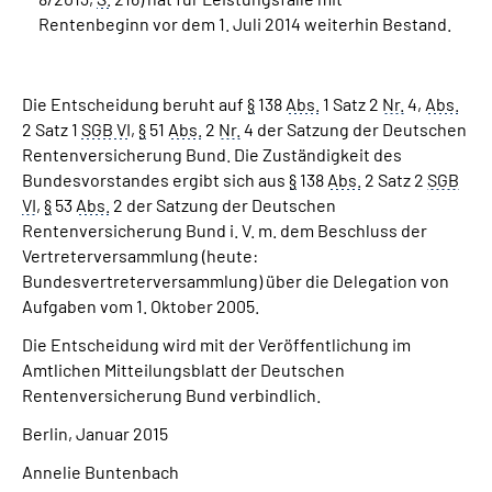
Rentenbeginn vor dem 1. Juli 2014 weiterhin Bestand.
Die Entscheidung beruht auf
§
138
Abs.
1 Satz 2
Nr.
4,
Abs.
2 Satz 1
SGB VI
,
§
51
Abs.
2
Nr.
4 der Satzung der Deutschen
Rentenversicherung Bund. Die Zuständigkeit des
Bundesvorstandes ergibt sich aus
§
138
Abs.
2 Satz 2
SGB
VI
,
§
53
Abs.
2 der Satzung der Deutschen
Rentenversicherung Bund i. V. m. dem Beschluss der
Vertreterversammlung (heute:
Bundesvertreterversammlung) über die Delegation von
Aufgaben vom 1. Oktober 2005.
Die Entscheidung wird mit der Veröffentlichung im
Amtlichen Mitteilungsblatt der Deutschen
Rentenversicherung Bund verbindlich.
Berlin, Januar 2015
Annelie Buntenbach