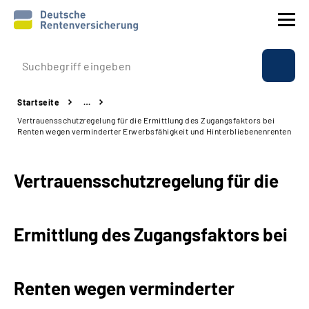
Prävention
Startseite
…
Reha
Vertrauensschutzregelung für die Ermittlung des Zugangsfaktors bei
Renten wegen verminderter Erwerbsfähigkeit und Hinterbliebenenrenten
Rente
Vertrauensschutzregelung für die
Beratung & Kontakt
Experten
Ermittlung des Zugangsfaktors bei
Über uns & Presse
Renten wegen verminderter
Online-Services