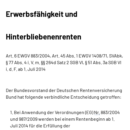
Erwerbsfähigkeit und
Suche
Language
Hinterbliebenenrenten
Inhalte in Gebärdensprache (DGS)
Art. 6 EWGV 883/2004, Art. 45 Abs. 1 EWGV 1408/71, SVAbk,
Leichte Sprache
§ 77 Abs. 4 i. V. m. §§ 264d Satz 2 SGB VI, § 51 Abs. 3a SGB VI
i. d. F. ab 1. Juli 2014
Mein Kundenportal
Der Bundesvorstand der Deutschen Rentenversicherung
Bund hat folgende verbindliche Entscheidung getroffen:
1. Bei Anwendung der Verordnungen (EG)
Nr.
883/2004
und 987/2009 werden bei einem Rentenbeginn ab 1.
Juli 2014 für die Erfüllung der