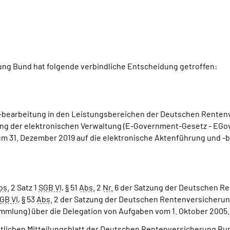
g Bund hat folgende verbindliche Entscheidung getroffen:
 -bearbeitung in den Leistungsbereichen der Deutschen Renten
ung der elektronischen Verwaltung (E-Government-Gesetz - EGovG
um 31. Dezember 2019 auf die elektronische Aktenführung und -b
bs.
2 Satz 1
SGB VI
,
§
51
Abs.
2
Nr.
6 der Satzung der Deutschen Re
GB VI
,
§
53
Abs.
2 der Satzung der Deutschen Rentenversicherung
mlung) über die Delegation von Aufgaben vom 1. Oktober 2005.
mtlichen Mitteilungsblatt der Deutschen Rentenversicherung Bun