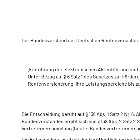
Der Bundesvorstand der Deutschen Rentenversicherun
„Einführung der elektronischen Aktenführung und
Unter Bezug auf
§
6 Satz 1 des Gesetzes zur Förder
Rentenversicherung, ihre Leistungsbereiche bis z
Die Entscheidung beruht auf
§
138
Abs.
1 Satz 2
Nr.
6,
A
Bundesvorstandes ergibt sich aus
§
138
Abs.
2 Satz 2
S
Vertreterversammlung (heute: Bundesvertreterversam
Die Entscheidung wird mit der Veröffentlichung im A