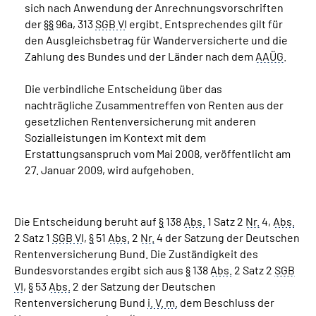
sich nach Anwendung der Anrechnungsvorschriften
der §
§
96a, 313
SGB VI
ergibt. Entsprechendes gilt für
den Ausgleichsbetrag für Wanderversicherte und die
Zahlung des Bundes und der Länder nach dem
AAÜG
.
Die verbindliche Entscheidung über das
nachträgliche Zusammentreffen von Renten aus der
gesetzlichen Rentenversicherung mit anderen
Sozialleistungen im Kontext mit dem
Erstattungsanspruch vom Mai 2008, veröffentlicht am
27. Januar 2009, wird aufgehoben.
Die Entscheidung beruht auf
§
138
Abs.
1 Satz 2
Nr.
4,
Abs.
2 Satz 1
SGB VI
,
§
51
Abs.
2
Nr.
4 der Satzung der Deutschen
Rentenversicherung Bund. Die Zuständigkeit des
Bundesvorstandes ergibt sich aus
§
138
Abs.
2 Satz 2
SGB
VI
,
§
53
Abs.
2 der Satzung der Deutschen
Rentenversicherung Bund
i. V. m.
dem Beschluss der