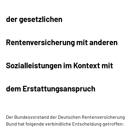
Suche
der gesetzlichen
Language
Rentenversicherung mit anderen
Inhalte in Gebärdensprache (DGS)
Leichte Sprache
Sozialleistungen im Kontext mit
dem Erstattungsanspruch
Mein Kundenportal
Der Bundesvorstand der Deutschen Rentenversicherung
Bund hat folgende verbindliche Entscheidung getroffen: